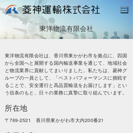
コ
ン
テ
ン
東洋物流有限会社
ツ
へ
ス
東洋物流有限会社は、香川県東かがわ市を拠点に、四国
キ
から全国へと展開する国内輸送事業を通じて、地域社会
ッ
と物流業界に貢献してまいりました。私たちは、菱神グ
プ
ループの一員として、「ベストパフォーマンスに挑戦す
ることで、安全運行と高品質輸送をお届けします」とい
う信条のもと、日々の業務に真摯に取り組んでいます。
所在地
〒769-2521 香川県東かがわ市大内200番21