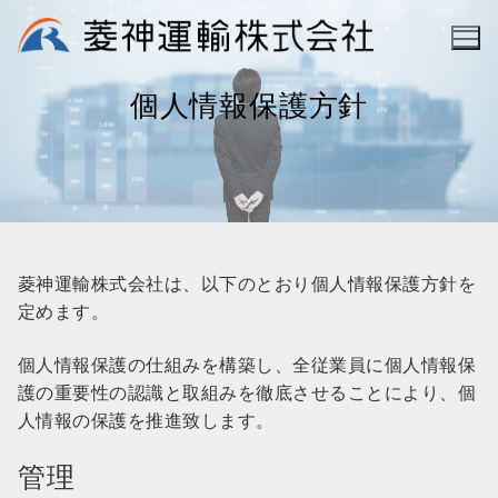
コ
ン
テ
個人情報保護方針
ン
ツ
へ
ス
キ
ッ
プ
菱神運輸株式会社は、以下のとおり個人情報保護方針を
定めます。
個人情報保護の仕組みを構築し、全従業員に個人情報保
護の重要性の認識と取組みを徹底させることにより、個
人情報の保護を推進致します。
管理